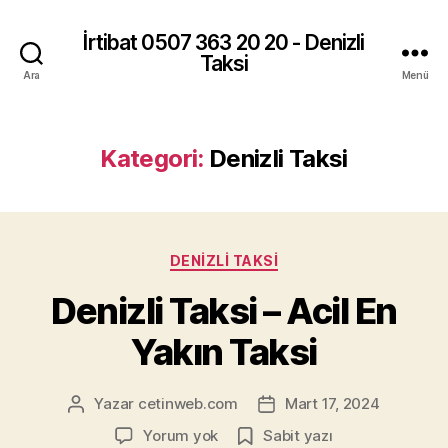
İrtibat 0507 363 20 20 - Denizli
Taksi
Ara
Menü
Kategori:
Denizli Taksi
Kategoriler
DENIZLI TAKSI
Denizli Taksi – Acil En
Yakın Taksi
Yazar
cetinweb.com
Mart 17, 2024
Yazının
Yazı
yazarı
tarihi
Denizli
Yorum yok
Sabit yazı