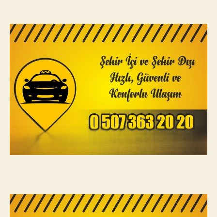
Taksi
–
Acil
En
Yakın
Taksi