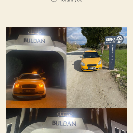
Taksi
Aracımız